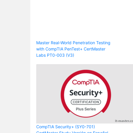
Master Real-World Penetration Testing
with CompTIA PenTest+ CertMaster
Labs PT0-003 (V3)
CompTIA Security+ (SY0-701)
CertMaster Study Versión en Español