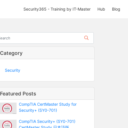
Security365 - Training by IT-Master
Hub
Blog
Category
Security
Featured Posts
CompTIA CertMaster Study for
Security+ (SY0-701)
CompTIA Security+ (SY0-701)
CertMaster Study 日本語版