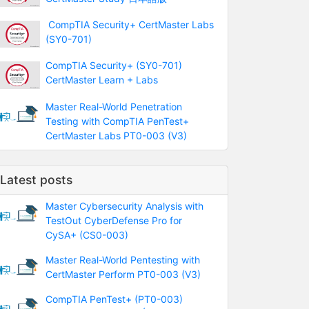
CompTIA Security+ CertMaster Labs
(SY0-701)
CompTIA Security+ (SY0-701)
CertMaster Learn + Labs
Master Real-World Penetration
Testing with CompTIA PenTest+
CertMaster Labs PT0-003 (V3)
Latest posts
Master Cybersecurity Analysis with
TestOut CyberDefense Pro for
CySA+ (CS0-003)
Master Real-World Pentesting with
CertMaster Perform PT0-003 (V3)
CompTIA PenTest+ (PT0-003)